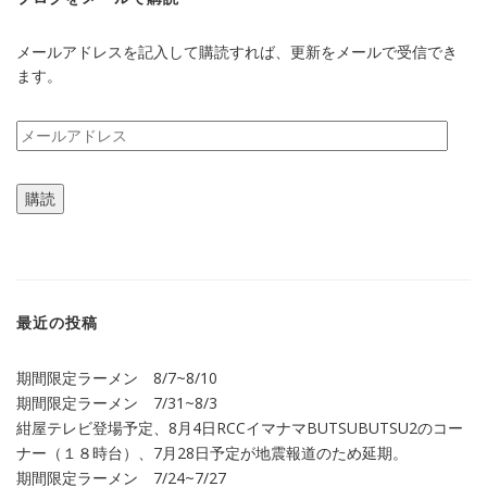
メールアドレスを記入して購読すれば、更新をメールで受信でき
ます。
メ
ー
ル
購読
ア
ド
レ
ス
最近の投稿
期間限定ラーメン 8/7~8/10
期間限定ラーメン 7/31~8/3
紺屋テレビ登場予定、8月4日RCCイマナマBUTSUBUTSU2のコー
ナー（１８時台）、7月28日予定が地震報道のため延期。
期間限定ラーメン 7/24~7/27