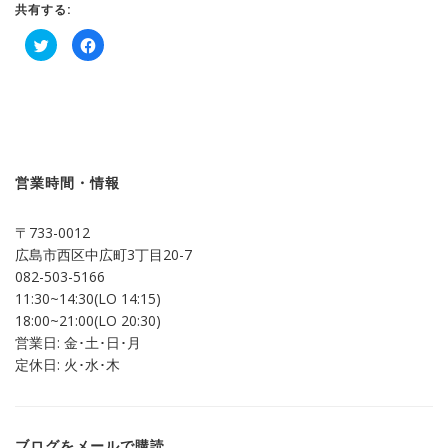
共有する:
ク
Facebook
リ
で
ッ
共
ク
有
し
す
て
る
Twitter
に
で
は
共
ク
有
リ
(新
ッ
し
ク
営業時間・情報
い
し
ウ
て
ィ
く
ン
だ
〒733-0012
ド
さ
ウ
い
広島市西区中広町3丁目20-7
で
(新
開
し
082-503-5166
き
い
ま
ウ
11:30~14:30(LO 14:15)
す)
ィ
ン
18:00~21:00(LO 20:30)
ド
営業日: 金･土･日･月
ウ
で
定休日: 火･水･木
開
き
ま
す)
ブログをメールで購読