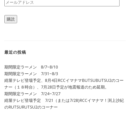
メ
ー
ル
購読
ア
ド
レ
ス
最近の投稿
期間限定ラーメン 8/7~8/10
期間限定ラーメン 7/31~8/3
紺屋テレビ登場予定、8月4日RCCイマナマBUTSUBUTSU2のコー
ナー（１８時台）、7月28日予定が地震報道のため延期。
期間限定ラーメン 7/24~7/27
紺屋テレビ登場予定 7/21（または7/28)RCCイマナマ！渕上沙紀
のRUTSURUTSU2のコーナー