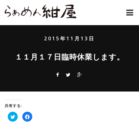
ホーム
2015年11月13日
紺屋のラーメンとは
１１月１７日臨時休業します。
紺屋の材料表
メニュー
通販
お問い合わせ
共有する:
ク
Facebook
アクセス
リ
で
ッ
共
ク
有
し
す
店主コラム
て
る
Twitter
に