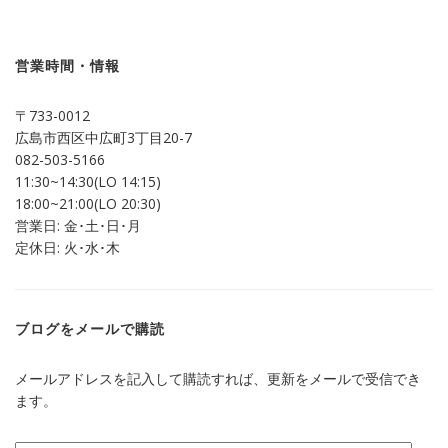
で
は
共
ク
有
リ
(新
ッ
し
ク
営業時間・情報
い
し
ウ
て
ィ
く
ン
だ
〒733-0012
ド
さ
ウ
い
広島市西区中広町3丁目20-7
で
(新
開
し
082-503-5166
き
い
ま
ウ
11:30~14:30(LO 14:15)
す)
ィ
ン
18:00~21:00(LO 20:30)
ド
営業日: 金･土･日･月
ウ
で
定休日: 火･水･木
開
き
ま
す)
ブログをメールで購読
メールアドレスを記入して購読すれば、更新をメールで受信でき
ます。