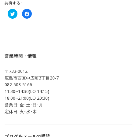
共有する:
ク
Facebook
リ
で
ッ
共
ク
有
し
す
て
る
Twitter
に
で
は
共
ク
有
リ
(新
ッ
し
ク
営業時間・情報
い
し
ウ
て
ィ
く
ン
だ
〒733-0012
ド
さ
ウ
い
広島市西区中広町3丁目20-7
で
(新
開
し
082-503-5166
き
い
ま
ウ
11:30~14:30(LO 14:15)
す)
ィ
ン
18:00~21:00(LO 20:30)
ド
営業日: 金･土･日･月
ウ
で
定休日: 火･水･木
開
き
ま
す)
ブログをメールで購読