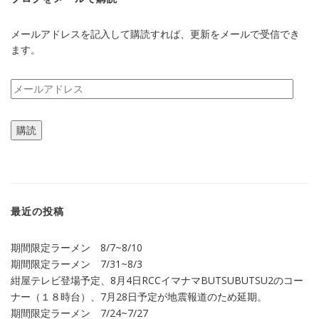
メールアドレスを記入して購読すれば、更新をメールで受信でき
ます。
メ
ー
ル
購読
ア
ド
レ
ス
最近の投稿
期間限定ラーメン 8/7~8/10
期間限定ラーメン 7/31~8/3
紺屋テレビ登場予定、8月4日RCCイマナマBUTSUBUTSU2のコー
ナー（１８時台）、7月28日予定が地震報道のため延期。
期間限定ラーメン 7/24~7/27