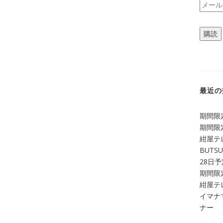
メ
ー
ル
購読
ア
ド
レ
ス
最近の
期間限定
期間限定
紺屋テ
BUTS
28日
期間限定
紺屋テレ
イマナマ
ナー