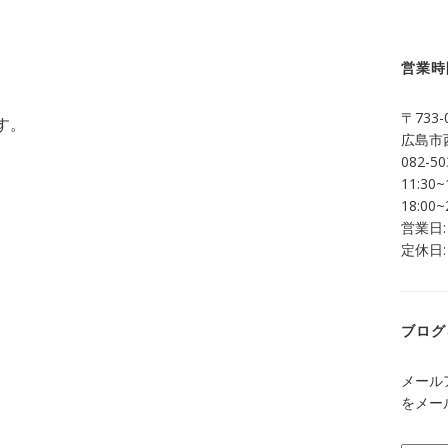
営業時
。
〒733-
す。
広島市西
082-50
11:30~
18:00~
営業日:
定休日:
ブログ
メール
をメー