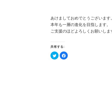
あけましておめでとうございます
本年も一層の進化を目指します。
ご支援のほどよろしくお願いしま
共有する:
ク
Facebook
リ
で
ッ
共
ク
有
し
す
て
る
Twitter
に
で
は
共
ク
有
リ
(新
ッ
し
ク
い
し
ウ
て
ィ
く
ン
だ
ド
さ
ウ
い
で
(新
開
し