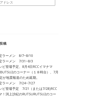
投稿
ラーメン 8/7~8/10
ラーメン 7/31~8/3
レビ登場予定、8月4日RCCイマナマ
UBUTSU2のコーナー（１８時台）、7月
予定が地震報道のため延期。
ラーメン 7/24~7/27
ビ登場予定 7/21（または7/28)RCC
！渕上沙紀のRUTSURUTSU2のコー