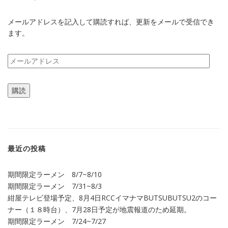
メールアドレスを記入して購読すれば、更新をメールで受信でき
ます。
メ
ー
ル
購読
ア
ド
レ
ス
最近の投稿
期間限定ラーメン 8/7~8/10
期間限定ラーメン 7/31~8/3
紺屋テレビ登場予定、8月4日RCCイマナマBUTSUBUTSU2のコー
ナー（１８時台）、7月28日予定が地震報道のため延期。
期間限定ラーメン 7/24~7/27