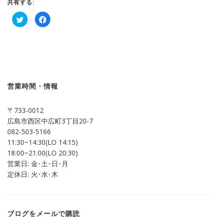
共有する:
ク
Facebook
リ
で
ッ
共
ク
有
し
す
て
る
Twitter
に
で
は
共
ク
有
リ
(新
ッ
し
ク
営業時間・情報
い
し
ウ
て
ィ
く
ン
だ
〒733-0012
ド
さ
ウ
い
広島市西区中広町3丁目20-7
で
(新
開
し
082-503-5166
き
い
ま
ウ
11:30~14:30(LO 14:15)
す)
ィ
ン
18:00~21:00(LO 20:30)
ド
営業日: 金･土･日･月
ウ
で
定休日: 火･水･木
開
き
ま
す)
ブログをメールで購読