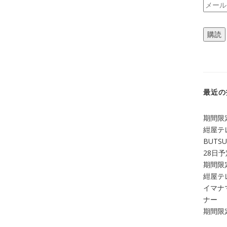
メ
ー
ル
購読
ア
ド
レ
ス
最近の
期間限定
紺屋テ
BUTS
28日
期間限定
紺屋テレ
イマナマ
ナー
期間限定