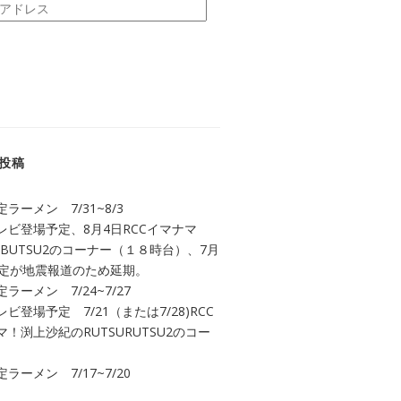
投稿
ラーメン 7/31~8/3
レビ登場予定、8月4日RCCイマナマ
UBUTSU2のコーナー（１８時台）、7月
予定が地震報道のため延期。
ラーメン 7/24~7/27
ビ登場予定 7/21（または7/28)RCC
！渕上沙紀のRUTSURUTSU2のコー
ラーメン 7/17~7/20