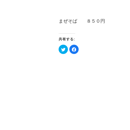
まぜそば ８５０円
共有する:
ク
Facebook
リ
で
ッ
共
ク
有
し
す
て
る
Twitter
に
で
は
共
ク
有
リ
(新
ッ
し
ク
い
し
ウ
て
ィ
く
ン
だ
ド
さ
ウ
い
で
(新
開
し
き
い
ま
ウ
す)
ィ
ン