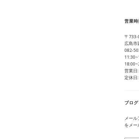
営業時
〒733-
広島市西
082-50
11:30~
18:00~
営業日:
定休日:
ブログ
メール
をメー