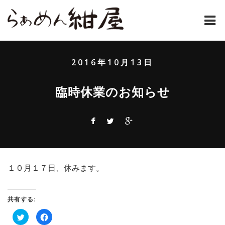
ホーム
2016年10月13日
紺屋のラーメンとは
臨時休業のお知らせ
紺屋の材料表
メニュー
通販
１０月１７日、休みます。
お問い合わせ
アクセス
共有する:
ク
Facebook
店主コラム
リ
で