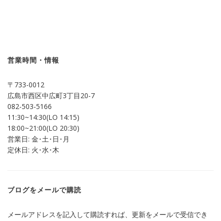
ッ
共
ク
有
し
す
て
る
Twitter
に
で
は
共
ク
有
リ
(新
ッ
し
ク
営業時間・情報
い
し
ウ
て
ィ
く
ン
だ
〒733-0012
ド
さ
ウ
い
広島市西区中広町3丁目20-7
で
(新
開
し
082-503-5166
き
い
ま
ウ
11:30~14:30(LO 14:15)
す)
ィ
ン
18:00~21:00(LO 20:30)
ド
営業日: 金･土･日･月
ウ
で
定休日: 火･水･木
開
き
ま
す)
ブログをメールで購読
メールアドレスを記入して購読すれば、更新をメールで受信でき