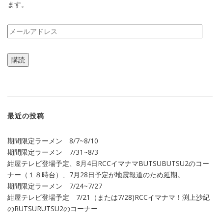
ます。
メ
ー
ル
購読
ア
ド
レ
ス
最近の投稿
期間限定ラーメン 8/7~8/10
期間限定ラーメン 7/31~8/3
紺屋テレビ登場予定、8月4日RCCイマナマBUTSUBUTSU2のコー
ナー（１８時台）、7月28日予定が地震報道のため延期。
期間限定ラーメン 7/24~7/27
紺屋テレビ登場予定 7/21（または7/28)RCCイマナマ！渕上沙紀
のRUTSURUTSU2のコーナー