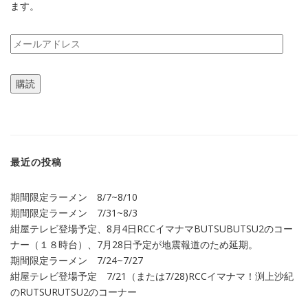
ます。
メ
ー
ル
購読
ア
ド
レ
ス
最近の投稿
期間限定ラーメン 8/7~8/10
期間限定ラーメン 7/31~8/3
紺屋テレビ登場予定、8月4日RCCイマナマBUTSUBUTSU2のコー
ナー（１８時台）、7月28日予定が地震報道のため延期。
期間限定ラーメン 7/24~7/27
紺屋テレビ登場予定 7/21（または7/28)RCCイマナマ！渕上沙紀
のRUTSURUTSU2のコーナー