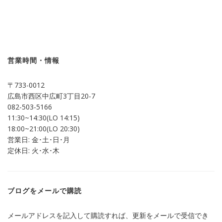
ッ
共
ク
有
し
す
て
る
Twitter
に
で
は
共
ク
有
リ
(新
ッ
し
ク
営業時間・情報
い
し
ウ
て
ィ
く
ン
だ
〒733-0012
ド
さ
ウ
い
広島市西区中広町3丁目20-7
で
(新
開
し
082-503-5166
き
い
ま
ウ
11:30~14:30(LO 14:15)
す)
ィ
ン
18:00~21:00(LO 20:30)
ド
営業日: 金･土･日･月
ウ
で
定休日: 火･水･木
開
き
ま
す)
ブログをメールで購読
メールアドレスを記入して購読すれば、更新をメールで受信でき