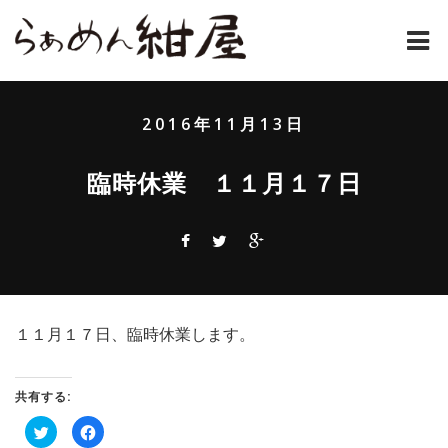
ホーム
2016年11月13日
紺屋のラーメンとは
臨時休業 １１月１７日
紺屋の材料表
メニュー
通販
１１月１７日、臨時休業します。
お問い合わせ
アクセス
共有する:
ク
Facebook
店主コラム
リ
で