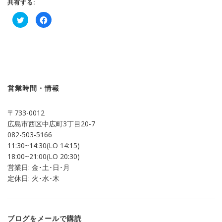
共有する:
ク
Facebook
リ
で
ッ
共
ク
有
し
す
て
る
Twitter
に
で
は
共
ク
有
リ
(新
ッ
し
ク
営業時間・情報
い
し
ウ
て
ィ
く
ン
だ
〒733-0012
ド
さ
ウ
い
広島市西区中広町3丁目20-7
で
(新
開
し
082-503-5166
き
い
ま
ウ
11:30~14:30(LO 14:15)
す)
ィ
ン
18:00~21:00(LO 20:30)
ド
営業日: 金･土･日･月
ウ
で
定休日: 火･水･木
開
き
ま
す)
ブログをメールで購読