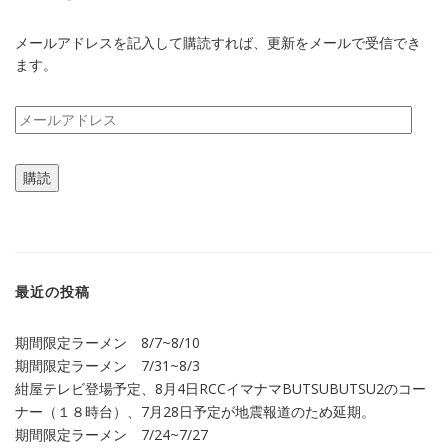
メールアドレスを記入して購読すれば、更新をメールで受信でき
ます。
メ
ー
ル
購読
ア
ド
レ
ス
最近の投稿
期間限定ラーメン 8/7~8/10
期間限定ラーメン 7/31~8/3
紺屋テレビ登場予定、8月4日RCCイマナマBUTSUBUTSU2のコー
ナー（１８時台）、7月28日予定が地震報道のため延期。
期間限定ラーメン 7/24~7/27