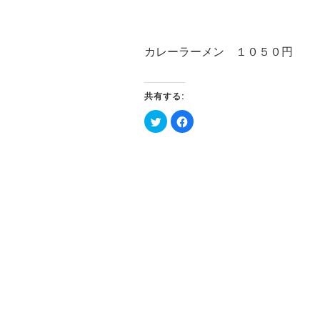
カレーラーメン １０５０円
共有する:
ク
Facebook
リ
で
ッ
共
ク
有
し
す
て
る
Twitter
に
で
は
共
ク
有
リ
(新
ッ
し
ク
い
し
ウ
て
ィ
く
ン
だ
ド
さ
ウ
い
で
(新
開
し
き
い
ま
ウ
す)
ィ
ン