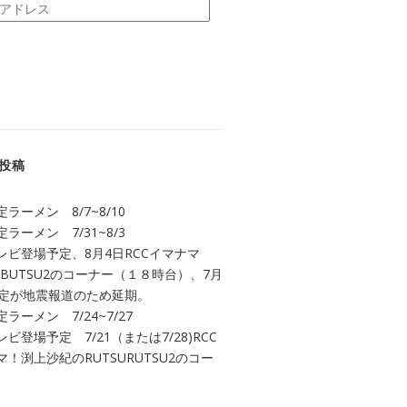
投稿
ラーメン 8/7~8/10
ラーメン 7/31~8/3
レビ登場予定、8月4日RCCイマナマ
UBUTSU2のコーナー（１８時台）、7月
予定が地震報道のため延期。
ラーメン 7/24~7/27
ビ登場予定 7/21（または7/28)RCC
！渕上沙紀のRUTSURUTSU2のコー