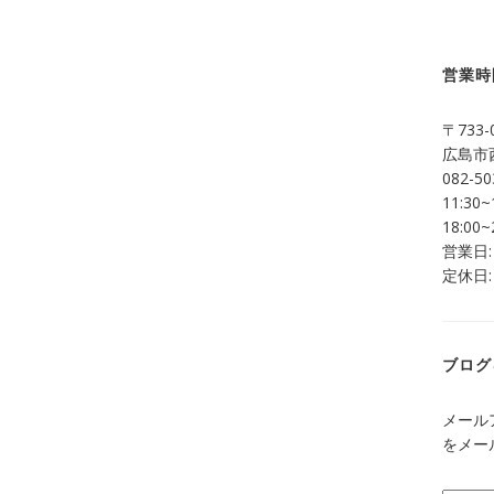
営業時
〒733-
広島市西
082-50
11:30~
18:00~
営業日:
定休日:
ブログ
メール
をメー