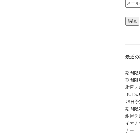
メ
ー
ル
購読
ア
ド
レ
ス
最近の
期間限定
期間限定
紺屋テ
BUTS
28日
期間限定
紺屋テレ
イマナマ
ナー