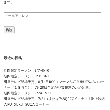
ます。
メ
ー
ル
購読
ア
ド
レ
ス
最近の投稿
期間限定ラーメン 8/7~8/10
期間限定ラーメン 7/31~8/3
紺屋テレビ登場予定、8月4日RCCイマナマBUTSUBUTSU2のコー
ナー（１８時台）、7月28日予定が地震報道のため延期。
期間限定ラーメン 7/24~7/27
紺屋テレビ登場予定 7/21（または7/28)RCCイマナマ！渕上沙紀
のRUTSURUTSU2のコーナー