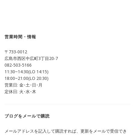
ッ
共
ク
有
し
す
て
る
Twitter
に
で
は
共
ク
有
リ
(新
ッ
し
ク
営業時間・情報
い
し
ウ
て
ィ
く
ン
だ
〒733-0012
ド
さ
ウ
い
広島市西区中広町3丁目20-7
で
(新
開
し
082-503-5166
き
い
ま
ウ
11:30~14:30(LO 14:15)
す)
ィ
ン
18:00~21:00(LO 20:30)
ド
営業日: 金･土･日･月
ウ
で
定休日: 火･水･木
開
き
ま
す)
ブログをメールで購読
メールアドレスを記入して購読すれば、更新をメールで受信でき