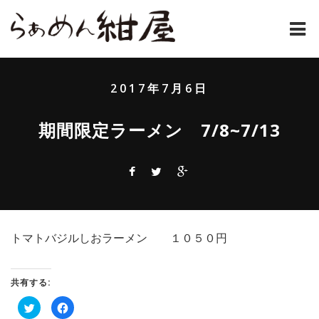
ホーム
2017年7月6日
紺屋のラーメンとは
期間限定ラーメン 7/8~7/13
紺屋の材料表
メニュー
通販
トマトバジルしおラーメン １０５０円
お問い合わせ
アクセス
共有する:
ク
Facebook
店主コラム
リ
で