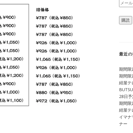
メ
ー
ル
購読
ア
ド
レ
ス
最近の
期間限定
期間限定
紺屋テ
BUTS
28日
期間限定
紺屋テレ
イマナマ
ナー