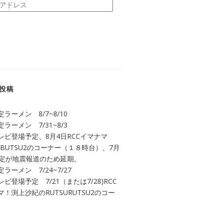
投稿
ラーメン 8/7~8/10
ラーメン 7/31~8/3
レビ登場予定、8月4日RCCイマナマ
UBUTSU2のコーナー（１８時台）、7月
予定が地震報道のため延期。
ラーメン 7/24~7/27
ビ登場予定 7/21（または7/28)RCC
！渕上沙紀のRUTSURUTSU2のコー