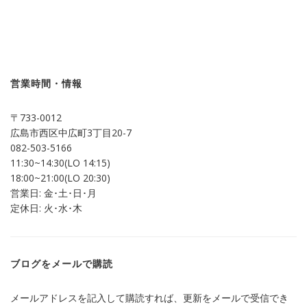
ッ
共
ク
有
し
す
て
る
Twitter
に
で
は
共
ク
有
リ
(新
ッ
し
ク
営業時間・情報
い
し
ウ
て
ィ
く
ン
だ
〒733-0012
ド
さ
ウ
い
広島市西区中広町3丁目20-7
で
(新
開
し
082-503-5166
き
い
ま
ウ
11:30~14:30(LO 14:15)
す)
ィ
ン
18:00~21:00(LO 20:30)
ド
営業日: 金･土･日･月
ウ
で
定休日: 火･水･木
開
き
ま
す)
ブログをメールで購読
メールアドレスを記入して購読すれば、更新をメールで受信でき