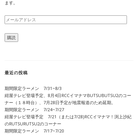
ます。
メ
ー
ル
購読
ア
ド
レ
ス
最近の投稿
期間限定ラーメン 7/31~8/3
紺屋テレビ登場予定、8月4日RCCイマナマBUTSUBUTSU2のコー
ナー（１８時台）、7月28日予定が地震報道のため延期。
期間限定ラーメン 7/24~7/27
紺屋テレビ登場予定 7/21（または7/28)RCCイマナマ！渕上沙紀
のRUTSURUTSU2のコーナー
期間限定ラーメン 7/17~7/20