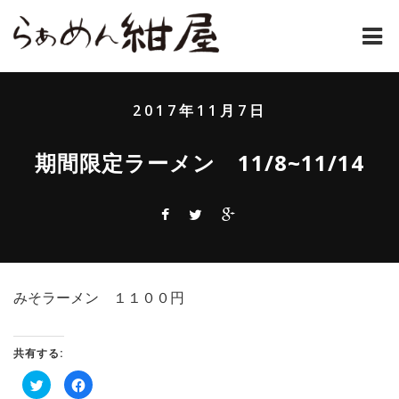
ホーム
2017年11月7日
紺屋のラーメンとは
期間限定ラーメン 11/8~11/14
紺屋の材料表
メニュー
通販
みそラーメン １１００円
お問い合わせ
アクセス
共有する:
ク
Facebook
店主コラム
リ
で