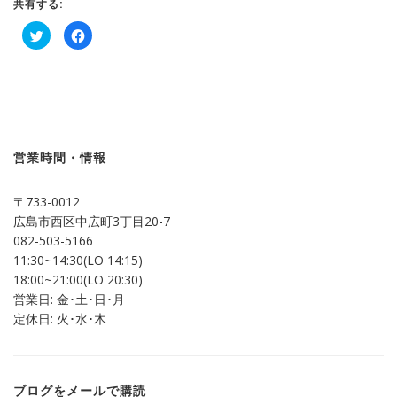
共有する:
ク
Facebook
リ
で
ッ
共
ク
有
し
す
て
る
Twitter
に
で
は
共
ク
有
リ
(新
ッ
し
ク
営業時間・情報
い
し
ウ
て
ィ
く
ン
だ
〒733-0012
ド
さ
ウ
い
広島市西区中広町3丁目20-7
で
(新
開
し
082-503-5166
き
い
ま
ウ
11:30~14:30(LO 14:15)
す)
ィ
ン
18:00~21:00(LO 20:30)
ド
営業日: 金･土･日･月
ウ
で
定休日: 火･水･木
開
き
ま
す)
ブログをメールで購読