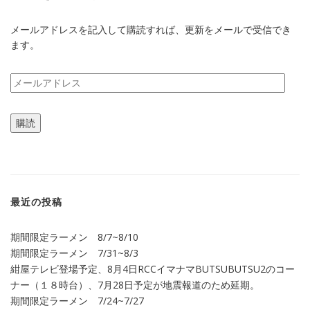
メールアドレスを記入して購読すれば、更新をメールで受信でき
ます。
メ
ー
ル
購読
ア
ド
レ
ス
最近の投稿
期間限定ラーメン 8/7~8/10
期間限定ラーメン 7/31~8/3
紺屋テレビ登場予定、8月4日RCCイマナマBUTSUBUTSU2のコー
ナー（１８時台）、7月28日予定が地震報道のため延期。
期間限定ラーメン 7/24~7/27