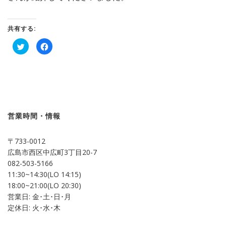
共有する:
ク
Facebook
リ
で
ッ
共
ク
有
し
す
て
る
Twitter
に
で
は
共
ク
有
リ
(新
ッ
し
ク
営業時間・情報
い
し
ウ
て
ィ
く
ン
だ
〒733-0012
ド
さ
ウ
い
広島市西区中広町3丁目20-7
で
(新
開
し
082-503-5166
き
い
ま
ウ
11:30~14:30(LO 14:15)
す)
ィ
ン
18:00~21:00(LO 20:30)
ド
営業日: 金･土･日･月
ウ
で
定休日: 火･水･木
開
き
ま