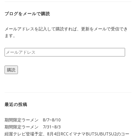
す)
ブログをメールで購読
メールアドレスを記入して購読すれば、更新をメールで受信でき
ます。
メ
ー
ル
購読
ア
ド
レ
ス
最近の投稿
期間限定ラーメン 8/7~8/10
期間限定ラーメン 7/31~8/3
紺屋テレビ登場予定、8月4日RCCイマナマBUTSUBUTSU2のコー