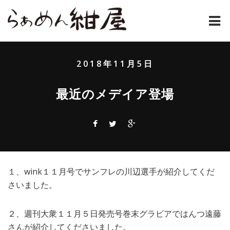
ホーム
2018年11月5日
紺屋のラーメンとは
最近のメデイア登場
紺屋の材料表
メニュー
通販
１、wink１１月号でサンフレの川辺選手が紹介してくだ
お問い合わせ
さいました。
アクセス
２、週刊大衆１１月５日発売号巻末グラビアではんつ遠藤
店主コラム
さんが紹介してくださいました。