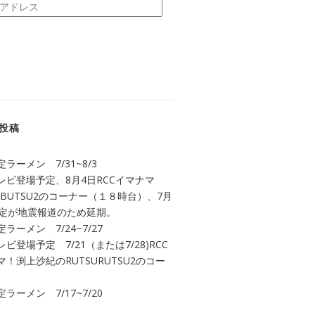
投稿
ラーメン 7/31~8/3
レビ登場予定、8月4日RCCイマナマ
UBUTSU2のコーナー（１８時台）、7月
予定が地震報道のため延期。
ラーメン 7/24~7/27
ビ登場予定 7/21（または7/28)RCC
！渕上沙紀のRUTSURUTSU2のコー
ラーメン 7/17~7/20