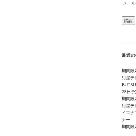
メ
ー
ル
購読
ア
ド
レ
ス
最近の
期間限定
紺屋テ
BUTS
28日
期間限定
紺屋テレ
イマナマ
ナー
期間限定