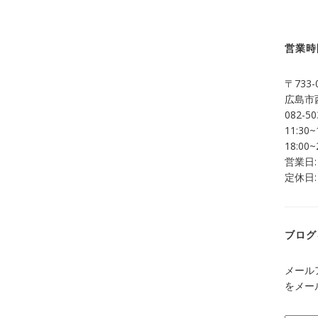
営業時
〒733-
広島市西
082-50
11:30~
18:00~
営業日:
定休日:
ブログ
メール
をメー