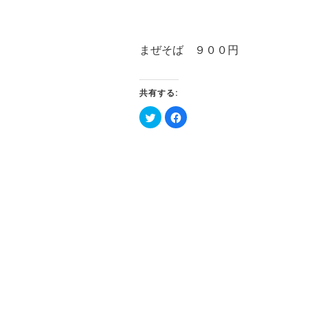
まぜそば ９００円
共有する:
ク
Facebook
リ
で
ッ
共
ク
有
し
す
て
る
Twitter
に
で
は
共
ク
有
リ
(新
ッ
し
ク
い
し
ウ
て
ィ
く
ン
だ
ド
さ
ウ
い
で
(新
開
し
き
い
ま
ウ
す)
ィ
ン