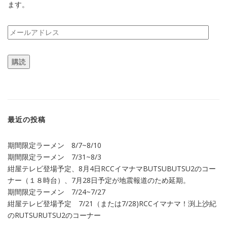
ます。
メ
ー
ル
購読
ア
ド
レ
ス
最近の投稿
期間限定ラーメン 8/7~8/10
期間限定ラーメン 7/31~8/3
紺屋テレビ登場予定、8月4日RCCイマナマBUTSUBUTSU2のコー
ナー（１８時台）、7月28日予定が地震報道のため延期。
期間限定ラーメン 7/24~7/27
紺屋テレビ登場予定 7/21（または7/28)RCCイマナマ！渕上沙紀
のRUTSURUTSU2のコーナー