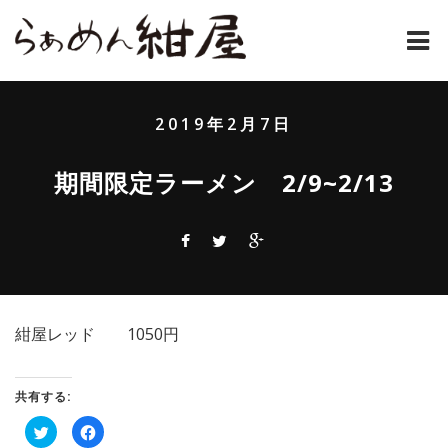
ホーム
2019年2月7日
紺屋のラーメンとは
期間限定ラーメン 2/9~2/13
紺屋の材料表
メニュー
通販
紺屋レッド 1050円
お問い合わせ
アクセス
共有する:
ク
Facebook
店主コラム
リ
で