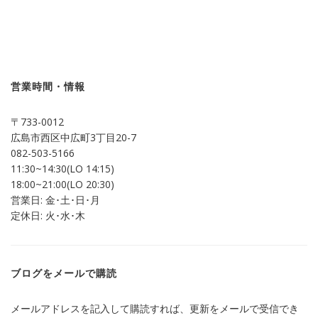
ッ
共
ク
有
し
す
て
る
Twitter
に
で
は
共
ク
有
リ
(新
ッ
し
ク
営業時間・情報
い
し
ウ
て
ィ
く
ン
だ
〒733-0012
ド
さ
ウ
い
広島市西区中広町3丁目20-7
で
(新
開
し
082-503-5166
き
い
ま
ウ
11:30~14:30(LO 14:15)
す)
ィ
ン
18:00~21:00(LO 20:30)
ド
営業日: 金･土･日･月
ウ
で
定休日: 火･水･木
開
き
ま
す)
ブログをメールで購読
メールアドレスを記入して購読すれば、更新をメールで受信でき