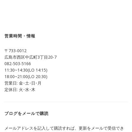
ッ
共
ク
有
し
す
て
る
Twitter
に
で
は
共
ク
有
リ
(新
ッ
し
ク
営業時間・情報
い
し
ウ
て
ィ
く
ン
だ
〒733-0012
ド
さ
ウ
い
広島市西区中広町3丁目20-7
で
(新
開
し
082-503-5166
き
い
ま
ウ
11:30~14:30(LO 14:15)
す)
ィ
ン
18:00~21:00(LO 20:30)
ド
営業日: 金･土･日･月
ウ
で
定休日: 火･水･木
開
き
ま
す)
ブログをメールで購読
メールアドレスを記入して購読すれば、更新をメールで受信でき