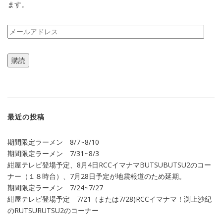
ます。
メ
ー
ル
購読
ア
ド
レ
ス
最近の投稿
期間限定ラーメン 8/7~8/10
期間限定ラーメン 7/31~8/3
紺屋テレビ登場予定、8月4日RCCイマナマBUTSUBUTSU2のコー
ナー（１８時台）、7月28日予定が地震報道のため延期。
期間限定ラーメン 7/24~7/27
紺屋テレビ登場予定 7/21（または7/28)RCCイマナマ！渕上沙紀
のRUTSURUTSU2のコーナー