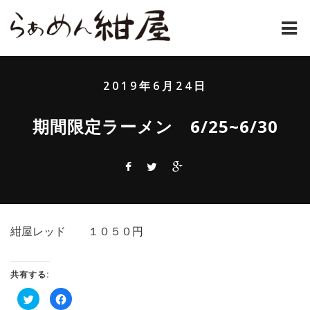
ホーム
2019年6月24日
紺屋のラーメンとは
期間限定ラーメン 6/25~6/30
紺屋の材料表
メニュー
通販
紺屋レッド １０５０円
お問い合わせ
アクセス
共有する:
ク
Facebook
店主コラム
リ
で