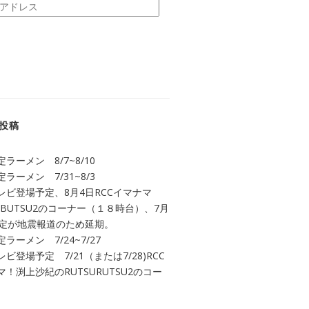
投稿
ラーメン 8/7~8/10
ラーメン 7/31~8/3
レビ登場予定、8月4日RCCイマナマ
UBUTSU2のコーナー（１８時台）、7月
予定が地震報道のため延期。
ラーメン 7/24~7/27
ビ登場予定 7/21（または7/28)RCC
！渕上沙紀のRUTSURUTSU2のコー