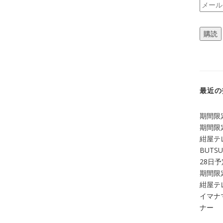
メ
ー
ル
購読
ア
ド
レ
ス
最近の
期間限定
期間限定
紺屋テ
BUTS
28日
期間限定
紺屋テレ
イマナマ
ナー