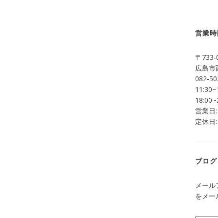
営業時
〒733-
広島市西
082-50
11:30~
18:00~
営業日:
定休日:
ブログ
メール
をメー