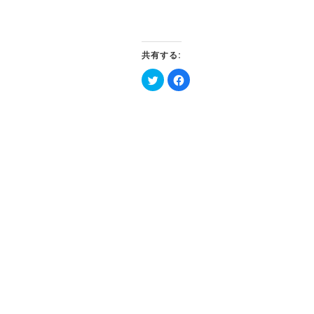
共有する:
ク
Facebook
リ
で
ッ
共
ク
有
し
す
て
る
Twitter
に
で
は
共
ク
有
リ
(新
ッ
し
ク
い
し
ウ
て
ィ
く
ン
だ
ド
さ
ウ
い
で
(新
開
し
き
い
ま
ウ
す)
ィ
ン
ド
ウ
で
開
き