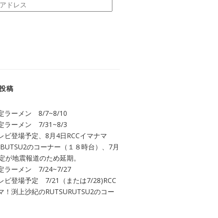
投稿
ラーメン 8/7~8/10
ラーメン 7/31~8/3
レビ登場予定、8月4日RCCイマナマ
UBUTSU2のコーナー（１８時台）、7月
予定が地震報道のため延期。
ラーメン 7/24~7/27
ビ登場予定 7/21（または7/28)RCC
！渕上沙紀のRUTSURUTSU2のコー