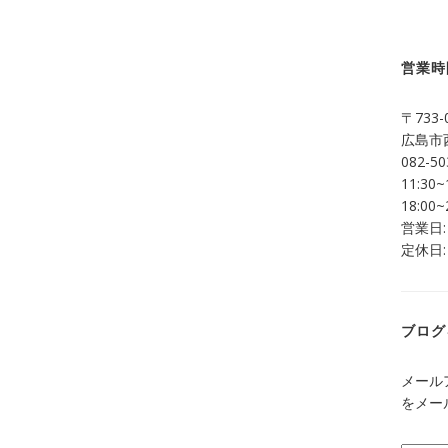
営業時
〒733-
広島市西
082-50
11:30~
18:00~
営業日:
定休日:
ブログ
メール
をメー