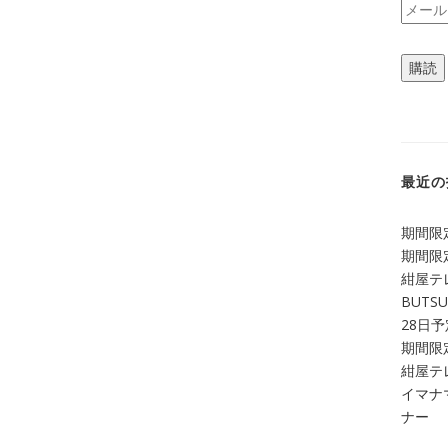
メ
ー
ル
購読
ア
ド
レ
ス
最近の
期間限定
期間限定
紺屋テ
BUTS
28日
期間限定
紺屋テレ
イマナマ
ナー