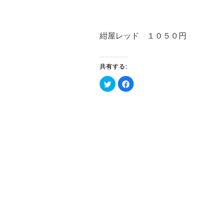
紺屋レッド １０５０円
共有する:
ク
Facebook
リ
で
ッ
共
ク
有
し
す
て
る
Twitter
に
で
は
共
ク
有
リ
(新
ッ
し
ク
い
し
ウ
て
ィ
く
ン
だ
ド
さ
ウ
い
で
(新
開
し
き
い
ま
ウ
す)
ィ
ン