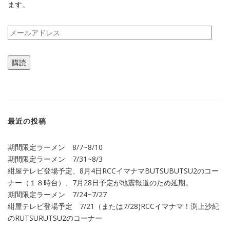
ます。
メ
ー
ル
購読
ア
ド
レ
ス
最近の投稿
期間限定ラーメン 8/7~8/10
期間限定ラーメン 7/31~8/3
紺屋テレビ登場予定、8月4日RCCイマナマBUTSUBUTSU2のコー
ナー（１８時台）、7月28日予定が地震報道のため延期。
期間限定ラーメン 7/24~7/27
紺屋テレビ登場予定 7/21（または7/28)RCCイマナマ！渕上沙紀
のRUTSURUTSU2のコーナー