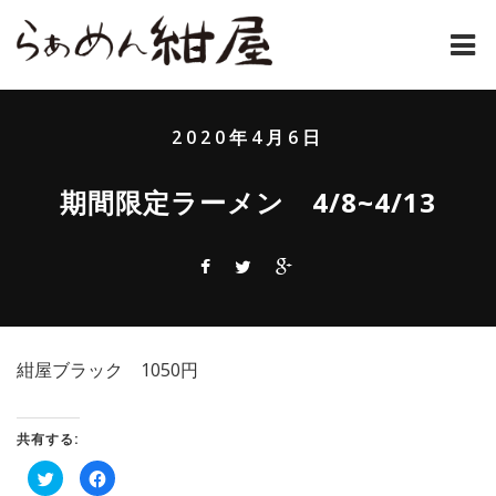
ホーム
2020年4月6日
紺屋のラーメンとは
期間限定ラーメン 4/8~4/13
紺屋の材料表
メニュー
通販
紺屋ブラック 1050円
お問い合わせ
アクセス
共有する:
ク
Facebook
店主コラム
リ
で