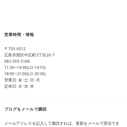
ッ
共
ク
有
し
す
て
る
Twitter
に
で
は
共
ク
有
リ
(新
ッ
し
ク
営業時間・情報
い
し
ウ
て
ィ
く
ン
だ
〒733-0012
ド
さ
ウ
い
広島市西区中広町3丁目20-7
で
(新
開
し
082-503-5166
き
い
ま
ウ
11:30~14:30(LO 14:15)
す)
ィ
ン
18:00~21:00(LO 20:30)
ド
営業日: 金･土･日･月
ウ
で
定休日: 火･水･木
開
き
ま
す)
ブログをメールで購読
メールアドレスを記入して購読すれば、更新をメールで受信でき