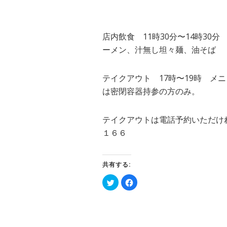
店内飲食 11時30分〜14時30
ーメン、汁無し坦々麺、油そば
テイクアウト 17時〜19時 メ
は密閉容器持参の方のみ。
テイクアウトは電話予約いただけれ
１６６
共有する:
ク
Facebook
リ
で
ッ
共
ク
有
し
す
て
る
Twitter
に
で
は