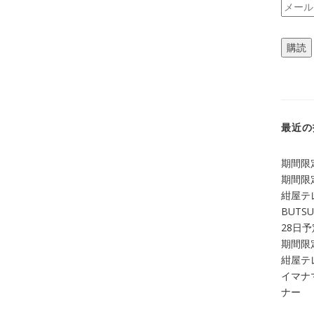
メ
ー
ル
購読
ア
ド
レ
ス
最近の
期間限定
期間限定
紺屋テ
BUTS
28日
期間限定
紺屋テレ
イマナマ
ナー