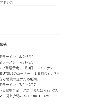
投稿
ラーメン 8/7~8/10
ラーメン 7/31~8/3
レビ登場予定、8月4日RCCイマナマ
UBUTSU2のコーナー（１８時台）、7月
予定が地震報道のため延期。
ラーメン 7/24~7/27
ビ登場予定 7/21（または7/28)RCC
！渕上沙紀のRUTSURUTSU2のコー