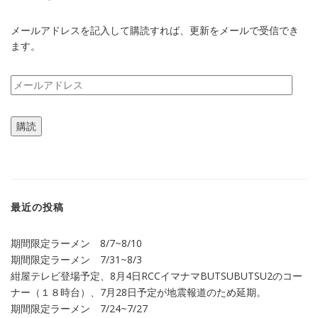
メールアドレスを記入して購読すれば、更新をメールで受信でき
ます。
メ
ー
ル
購読
ア
ド
レ
ス
最近の投稿
期間限定ラーメン 8/7~8/10
期間限定ラーメン 7/31~8/3
紺屋テレビ登場予定、8月4日RCCイマナマBUTSUBUTSU2のコー
ナー（１８時台）、7月28日予定が地震報道のため延期。
期間限定ラーメン 7/24~7/27