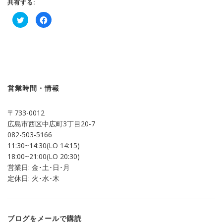
共有する:
ク
Facebook
リ
で
ッ
共
ク
有
し
す
て
る
Twitter
に
で
は
共
ク
有
リ
(新
ッ
し
ク
営業時間・情報
い
し
ウ
て
ィ
く
ン
だ
〒733-0012
ド
さ
ウ
い
広島市西区中広町3丁目20-7
で
(新
開
し
082-503-5166
き
い
ま
ウ
11:30~14:30(LO 14:15)
す)
ィ
ン
18:00~21:00(LO 20:30)
ド
営業日: 金･土･日･月
ウ
で
定休日: 火･水･木
開
き
ま
す)
ブログをメールで購読