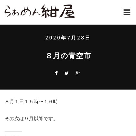
ホーム
2020年7月28日
紺屋のラーメンとは
８月の青空市
紺屋の材料表
メニュー
通販
８月１日１５時〜１６時
お問い合わせ
アクセス
その次は９月以降です。
店主コラム