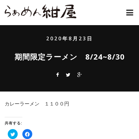
ホーム
2020年8月23日
紺屋のラーメンとは
期間限定ラーメン 8/24~8/30
紺屋の材料表
メニュー
通販
カレーラーメン １１００円
お問い合わせ
アクセス
共有する:
ク
Facebook
店主コラム
リ
で