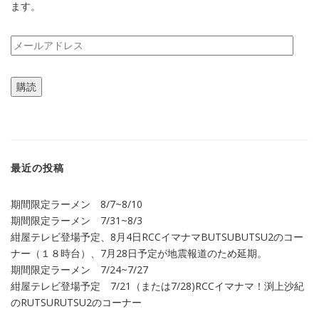
ます。
メ
ー
ル
購読
ア
ド
レ
ス
最近の投稿
期間限定ラーメン 8/7~8/10
期間限定ラーメン 7/31~8/3
紺屋テレビ登場予定、8月4日RCCイマナマBUTSUBUTSU2のコー
ナー（１８時台）、7月28日予定が地震報道のため延期。
期間限定ラーメン 7/24~7/27
紺屋テレビ登場予定 7/21（または7/28)RCCイマナマ！渕上沙紀
のRUTSURUTSU2のコーナー