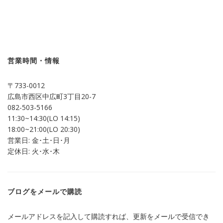
ッ
共
ク
有
し
す
て
る
Twitter
に
で
は
共
ク
有
リ
(新
ッ
し
ク
営業時間・情報
い
し
ウ
て
ィ
く
ン
だ
〒733-0012
ド
さ
ウ
い
広島市西区中広町3丁目20-7
で
(新
開
し
082-503-5166
き
い
ま
ウ
11:30~14:30(LO 14:15)
す)
ィ
ン
18:00~21:00(LO 20:30)
ド
営業日: 金･土･日･月
ウ
で
定休日: 火･水･木
開
き
ま
す)
ブログをメールで購読
メールアドレスを記入して購読すれば、更新をメールで受信でき