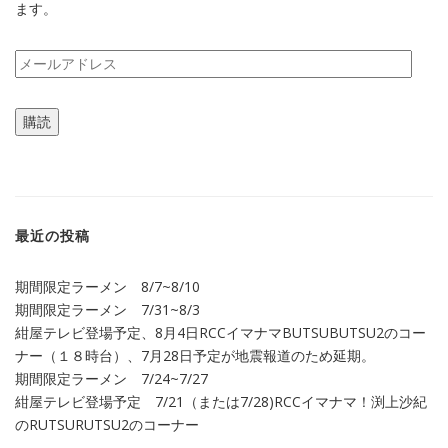
ます。
メ
ー
ル
購読
ア
ド
レ
ス
最近の投稿
期間限定ラーメン 8/7~8/10
期間限定ラーメン 7/31~8/3
紺屋テレビ登場予定、8月4日RCCイマナマBUTSUBUTSU2のコー
ナー（１８時台）、7月28日予定が地震報道のため延期。
期間限定ラーメン 7/24~7/27
紺屋テレビ登場予定 7/21（または7/28)RCCイマナマ！渕上沙紀
のRUTSURUTSU2のコーナー