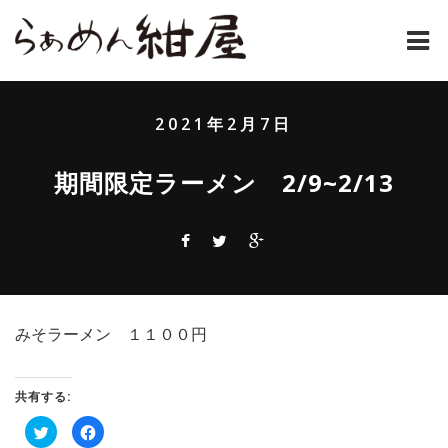
ホーム
2021年2月7日
紺屋のラーメンとは
期間限定ラーメン 2/9~2/13
紺屋の材料表
メニュー
通販
みそラーメン １１００円
お問い合わせ
アクセス
共有する:
ク
Facebook
店主コラム
リ
で