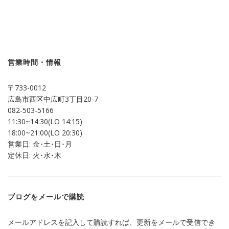
ッ
共
ク
有
し
す
て
る
Twitter
に
で
は
共
ク
有
リ
(新
ッ
し
ク
営業時間・情報
い
し
ウ
て
ィ
く
ン
だ
〒733-0012
ド
さ
ウ
い
広島市西区中広町3丁目20-7
で
(新
開
し
082-503-5166
き
い
ま
ウ
11:30~14:30(LO 14:15)
す)
ィ
ン
18:00~21:00(LO 20:30)
ド
営業日: 金･土･日･月
ウ
で
定休日: 火･水･木
開
き
ま
す)
ブログをメールで購読
メールアドレスを記入して購読すれば、更新をメールで受信でき