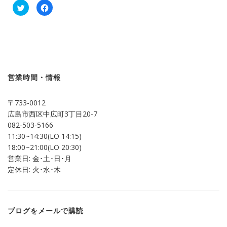
ク
Facebook
リ
で
ッ
共
ク
有
し
す
て
る
Twitter
に
で
は
共
ク
有
リ
(新
ッ
し
ク
営業時間・情報
い
し
ウ
て
ィ
く
ン
だ
〒733-0012
ド
さ
ウ
い
広島市西区中広町3丁目20-7
で
(新
開
し
082-503-5166
き
い
ま
ウ
11:30~14:30(LO 14:15)
す)
ィ
ン
18:00~21:00(LO 20:30)
ド
営業日: 金･土･日･月
ウ
で
定休日: 火･水･木
開
き
ま
す)
ブログをメールで購読