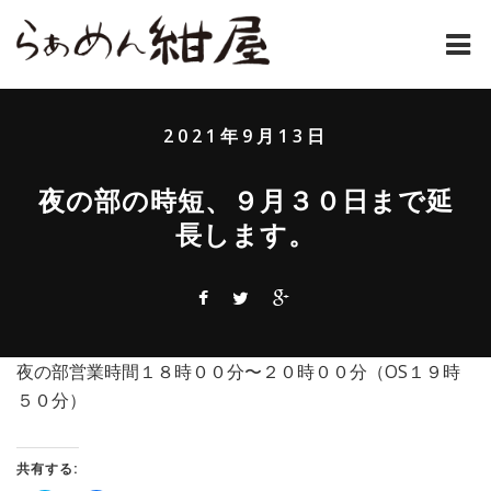
ホーム
2021年9月13日
紺屋のラーメンとは
夜の部の時短、９月３０日まで延
紺屋の材料表
長します。
メニュー
通販
お問い合わせ
夜の部営業時間１８時００分〜２０時００分（OS１９時
５０分）
アクセス
共有する:
店主コラム