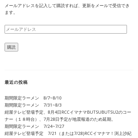
メールアドレスを記入して購読すれば、更新をメールで受信でき
ます。
メ
ー
ル
購読
ア
ド
レ
ス
最近の投稿
期間限定ラーメン 8/7~8/10
期間限定ラーメン 7/31~8/3
紺屋テレビ登場予定、8月4日RCCイマナマBUTSUBUTSU2のコー
ナー（１８時台）、7月28日予定が地震報道のため延期。
期間限定ラーメン 7/24~7/27
紺屋テレビ登場予定 7/21（または7/28)RCCイマナマ！渕上沙紀