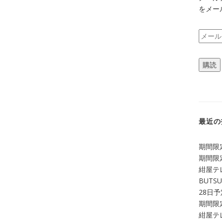
をメー
メ
ー
ル
購読
ア
ド
レ
ス
最近の
期間限定
期間限定
紺屋テ
BUTS
28日
期間限定
紺屋テレ