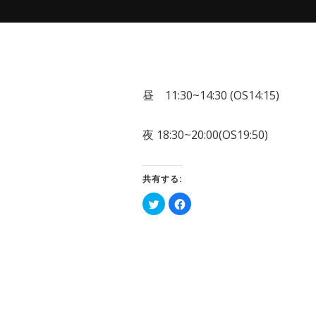
昼 11:30~14:30 (OS14:15)
夜 18:30~20:00(OS19:50)
共有する:
ク
Facebook
リ
で
ッ
共
ク
有
し
す
て
る
Twitter
に
で
は
共
ク
有
リ
(新
ッ
し
ク
い
し
ウ
て