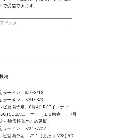
ルで受信できます。
投稿
ラーメン 8/7~8/10
ラーメン 7/31~8/3
レビ登場予定、8月4日RCCイマナマ
UBUTSU2のコーナー（１８時台）、7月
予定が地震報道のため延期。
ラーメン 7/24~7/27
ビ登場予定 7/21（または7/28)RCC