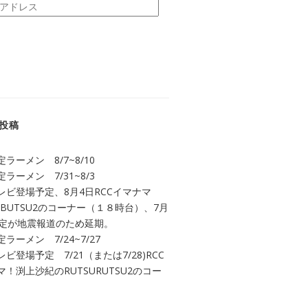
投稿
ラーメン 8/7~8/10
ラーメン 7/31~8/3
レビ登場予定、8月4日RCCイマナマ
UBUTSU2のコーナー（１８時台）、7月
予定が地震報道のため延期。
ラーメン 7/24~7/27
ビ登場予定 7/21（または7/28)RCC
！渕上沙紀のRUTSURUTSU2のコー