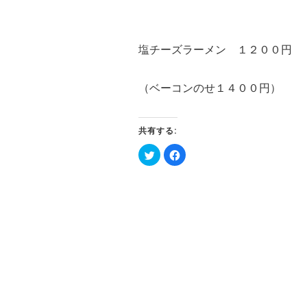
塩チーズラーメン １２００円
（ベーコンのせ１４００円）
共有する:
ク
Facebook
リ
で
ッ
共
ク
有
し
す
て
る
Twitter
に
で
は
共
ク
有
リ
(新
ッ
し
ク
い
し
ウ
て
ィ
く
ン
だ
ド
さ
ウ
い
で
(新