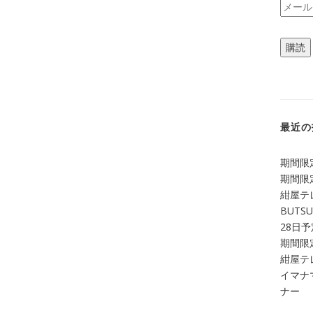
メ
ー
ル
購読
ア
ド
レ
ス
最近の
期間限定
期間限定
紺屋テ
BUTS
28日
期間限定
紺屋テレ
イマナマ
ナー