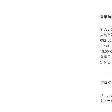
営業時
〒733-
広島市西
082-50
11:30~
18:00~
営業日:
定休日:
ブログ
メール
をメー