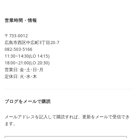
で
は
共
ク
有
リ
(新
ッ
し
ク
営業時間・情報
い
し
ウ
て
ィ
く
ン
だ
〒733-0012
ド
さ
ウ
い
広島市西区中広町3丁目20-7
で
(新
開
し
082-503-5166
き
い
ま
ウ
11:30~14:30(LO 14:15)
す)
ィ
ン
18:00~21:00(LO 20:30)
ド
営業日: 金･土･日･月
ウ
で
定休日: 火･水･木
開
き
ま
す)
ブログをメールで購読
メールアドレスを記入して購読すれば、更新をメールで受信でき
ます。