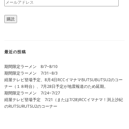
メ
ー
ル
購読
ア
ド
レ
ス
最近の投稿
期間限定ラーメン 8/7~8/10
期間限定ラーメン 7/31~8/3
紺屋テレビ登場予定、8月4日RCCイマナマBUTSUBUTSU2のコー
ナー（１８時台）、7月28日予定が地震報道のため延期。
期間限定ラーメン 7/24~7/27
紺屋テレビ登場予定 7/21（または7/28)RCCイマナマ！渕上沙紀
のRUTSURUTSU2のコーナー