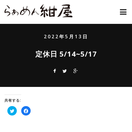
ホーム
2022年5月13日
紺屋のラーメンとは
定休日 5/14~5/17
紺屋の材料表
メニュー
通販
お問い合わせ
共有する:
ク
Facebook
アクセス
リ
で
ッ
共
ク
有
し
す
店主コラム
て
る
Twitter
に