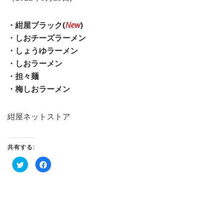
・紺屋ブラック(
New
)
・しおチーズラーメン
・しょうゆラーメン
・しおラーメン
・担々麺
・梅しおラーメン
紺屋ネットストア
共有する:
ク
Facebook
リ
で
ッ
共
ク
有
し
す
て
る
Twitter
に
で
は
共
ク
有
リ