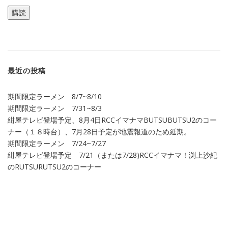
ル
購読
ア
ド
レ
ス
最近の投稿
期間限定ラーメン 8/7~8/10
期間限定ラーメン 7/31~8/3
紺屋テレビ登場予定、8月4日RCCイマナマBUTSUBUTSU2のコー
ナー（１８時台）、7月28日予定が地震報道のため延期。
期間限定ラーメン 7/24~7/27
紺屋テレビ登場予定 7/21（または7/28)RCCイマナマ！渕上沙紀
のRUTSURUTSU2のコーナー