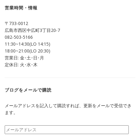
(新
ッ
し
ク
営業時間・情報
い
し
ウ
て
ィ
く
ン
だ
〒733-0012
ド
さ
ウ
い
広島市西区中広町3丁目20-7
で
(新
開
し
082-503-5166
き
い
ま
ウ
11:30~14:30(LO 14:15)
す)
ィ
ン
18:00~21:00(LO 20:30)
ド
営業日: 金･土･日･月
ウ
で
定休日: 火･水･木
開
き
ま
す)
ブログをメールで購読
メールアドレスを記入して購読すれば、更新をメールで受信でき
ます。
メ
ー