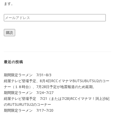
ます。
メ
ー
ル
購読
ア
ド
レ
ス
最近の投稿
期間限定ラーメン 7/31~8/3
紺屋テレビ登場予定、8月4日RCCイマナマBUTSUBUTSU2のコー
ナー（１８時台）、7月28日予定が地震報道のため延期。
期間限定ラーメン 7/24~7/27
紺屋テレビ登場予定 7/21（または7/28)RCCイマナマ！渕上沙紀
のRUTSURUTSU2のコーナー
期間限定ラーメン 7/17~7/20