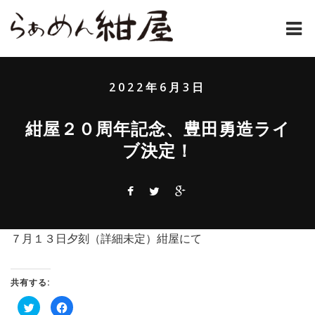
ホーム
2022年6月3日
紺屋のラーメンとは
紺屋２０周年記念、豊田勇造ライ
紺屋の材料表
ブ決定！
メニュー
通販
お問い合わせ
７月１３日夕刻（詳細未定）紺屋にて
アクセス
共有する:
店主コラム
ク
Facebook
リ
で