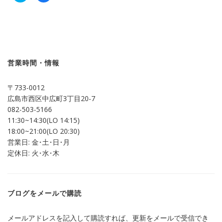
ッ
共
ク
有
し
す
て
る
Twitter
に
で
は
共
ク
有
リ
(新
ッ
し
ク
営業時間・情報
い
し
ウ
て
ィ
く
ン
だ
〒733-0012
ド
さ
ウ
い
広島市西区中広町3丁目20-7
で
(新
開
し
082-503-5166
き
い
ま
ウ
11:30~14:30(LO 14:15)
す)
ィ
ン
18:00~21:00(LO 20:30)
ド
営業日: 金･土･日･月
ウ
で
定休日: 火･水･木
開
き
ま
す)
ブログをメールで購読
メールアドレスを記入して購読すれば、更新をメールで受信でき