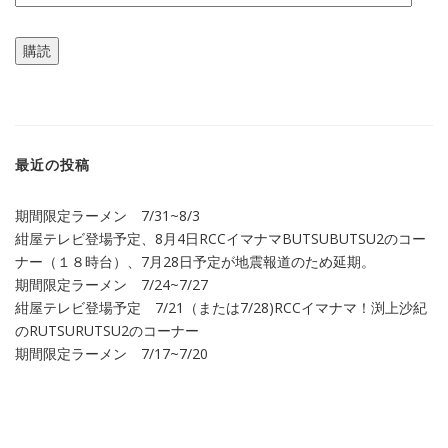
ー
ル
購読
ア
ド
レ
ス
最近の投稿
期間限定ラーメン 7/31~8/3
紺屋テレビ登場予定、8月4日RCCイマナマBUTSUBUTSU2のコー
ナー（１８時台）、7月28日予定が地震報道のため延期。
期間限定ラーメン 7/24~7/27
紺屋テレビ登場予定 7/21（または7/28)RCCイマナマ！渕上沙紀
のRUTSURUTSU2のコーナー
期間限定ラーメン 7/17~7/20