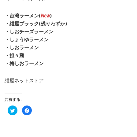
・台湾ラーメン(
New
)
・紺屋ブラック(残りわずか)
・しおチーズラーメン
・しょうゆラーメン
・しおラーメン
・担々麺
・梅しおラーメン
紺屋ネットストア
共有する:
ク
Facebook
リ
で
ッ
共
ク
有
し
す
て
る
Twitter
に
で
は