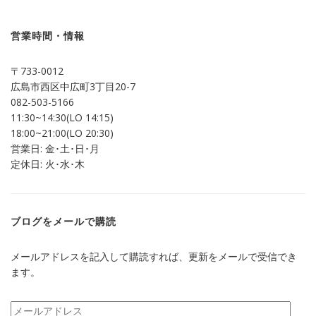
共
ク
有
リ
(新
ッ
し
ク
営業時間・情報
い
し
ウ
て
ィ
く
ン
だ
〒733-0012
ド
さ
ウ
い
広島市西区中広町3丁目20-7
で
(新
開
し
082-503-5166
き
い
ま
ウ
11:30~14:30(LO 14:15)
す)
ィ
ン
18:00~21:00(LO 20:30)
ド
営業日: 金･土･日･月
ウ
で
定休日: 火･水･木
開
き
ま
す)
ブログをメールで購読
メールアドレスを記入して購読すれば、更新をメールで受信でき
ます。
メ