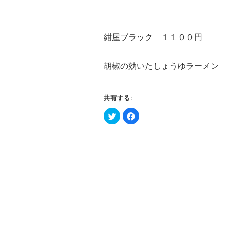
紺屋ブラック １１００円
胡椒の効いたしょうゆラーメン
共有する:
ク
Facebook
リ
で
ッ
共
ク
有
し
す
て
る
Twitter
に
で
は
共
ク
有
リ
(新
ッ
し
ク
い
し
ウ
て
ィ
く
ン
だ
ド
さ
ウ
い
で
(新