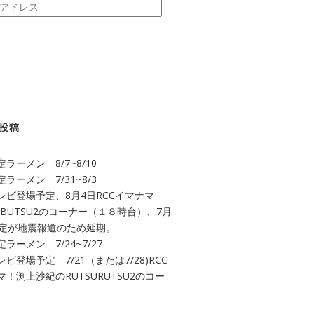
投稿
ラーメン 8/7~8/10
ラーメン 7/31~8/3
レビ登場予定、8月4日RCCイマナマ
UBUTSU2のコーナー（１８時台）、7月
予定が地震報道のため延期。
ラーメン 7/24~7/27
ビ登場予定 7/21（または7/28)RCC
！渕上沙紀のRUTSURUTSU2のコー