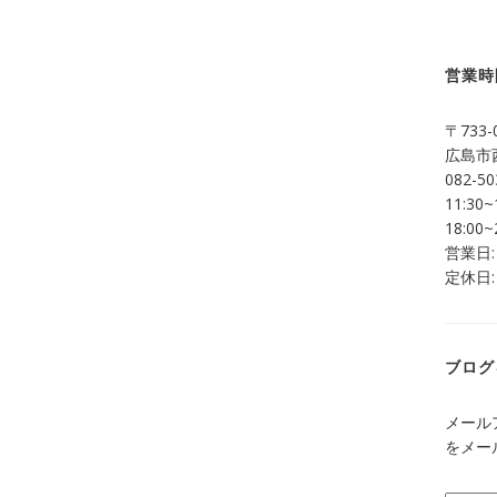
営業時
〒733-
広島市西
082-50
11:30~
18:00~
営業日:
定休日:
ブログ
メール
をメー