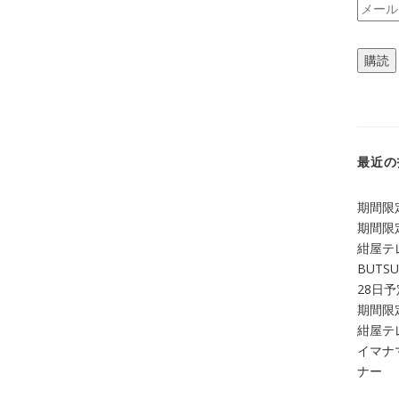
メ
ー
ル
購読
ア
ド
レ
ス
最近の
期間限定
期間限定
紺屋テ
BUTS
28日
期間限定
紺屋テレ
イマナマ
ナー