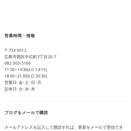
ッ
共
ク
有
し
す
て
る
Twitter
に
で
は
共
ク
有
リ
(新
ッ
し
ク
営業時間・情報
い
し
ウ
て
ィ
く
ン
だ
〒733-0012
ド
さ
ウ
い
広島市西区中広町3丁目20-7
で
(新
開
し
082-503-5166
き
い
ま
ウ
11:30~14:30(LO 14:15)
す)
ィ
ン
18:00~21:00(LO 20:30)
ド
営業日: 金･土･日･月
ウ
で
定休日: 火･水･木
開
き
ま
す)
ブログをメールで購読
メールアドレスを記入して購読すれば、更新をメールで受信でき