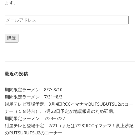
ます。
メ
ー
ル
購読
ア
ド
レ
ス
最近の投稿
期間限定ラーメン 8/7~8/10
期間限定ラーメン 7/31~8/3
紺屋テレビ登場予定、8月4日RCCイマナマBUTSUBUTSU2のコー
ナー（１８時台）、7月28日予定が地震報道のため延期。
期間限定ラーメン 7/24~7/27
紺屋テレビ登場予定 7/21（または7/28)RCCイマナマ！渕上沙紀
のRUTSURUTSU2のコーナー