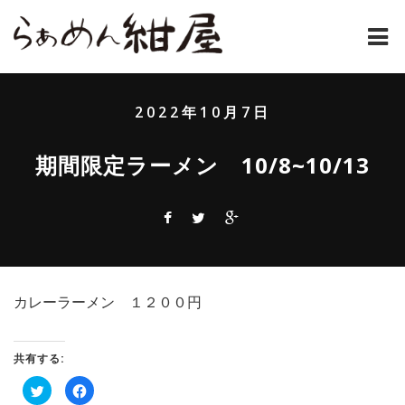
ホーム
2022年10月7日
紺屋のラーメンとは
期間限定ラーメン 10/8~10/13
紺屋の材料表
メニュー
通販
カレーラーメン １２００円
お問い合わせ
アクセス
共有する:
ク
Facebook
店主コラム
リ
で