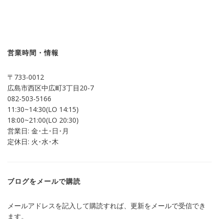
ク
有
し
す
て
る
Twitter
に
で
は
共
ク
有
リ
(新
ッ
し
ク
営業時間・情報
い
し
ウ
て
ィ
く
ン
だ
〒733-0012
ド
さ
ウ
い
広島市西区中広町3丁目20-7
で
(新
開
し
082-503-5166
き
い
ま
ウ
11:30~14:30(LO 14:15)
す)
ィ
ン
18:00~21:00(LO 20:30)
ド
営業日: 金･土･日･月
ウ
で
定休日: 火･水･木
開
き
ま
す)
ブログをメールで購読
メールアドレスを記入して購読すれば、更新をメールで受信でき
ます。