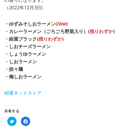
の通りになります。
（2022年12月3日)
・ゆずみそしおラーメン
(
New
)
・カレーラーメン（ごろごろ野菜入り）
(残りわずか)
・紺屋ブラック
(残りわずか)
・しおチーズラーメン
・しょうゆラーメン
・しおラーメン
・担々麺
・梅しおラーメン
紺屋ネットストア
共有する:
ク
Facebook
リ
で
ッ
共