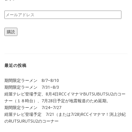
メ
ー
ル
購読
ア
ド
レ
ス
最近の投稿
期間限定ラーメン 8/7~8/10
期間限定ラーメン 7/31~8/3
紺屋テレビ登場予定、8月4日RCCイマナマBUTSUBUTSU2のコー
ナー（１８時台）、7月28日予定が地震報道のため延期。
期間限定ラーメン 7/24~7/27
紺屋テレビ登場予定 7/21（または7/28)RCCイマナマ！渕上沙紀
のRUTSURUTSU2のコーナー