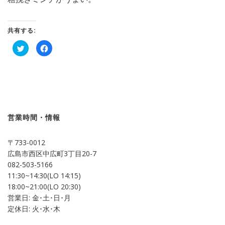
共有する:
ク
Facebook
リ
で
ッ
共
ク
有
し
す
て
る
Twitter
に
で
は
共
ク
有
リ
(新
ッ
し
ク
営業時間・情報
い
し
ウ
て
ィ
く
ン
だ
〒733-0012
ド
さ
ウ
い
広島市西区中広町3丁目20-7
で
(新
開
し
082-503-5166
き
い
ま
ウ
11:30~14:30(LO 14:15)
す)
ィ
ン
18:00~21:00(LO 20:30)
ド
営業日: 金･土･日･月
ウ
で
定休日: 火･水･木
開
き
ま