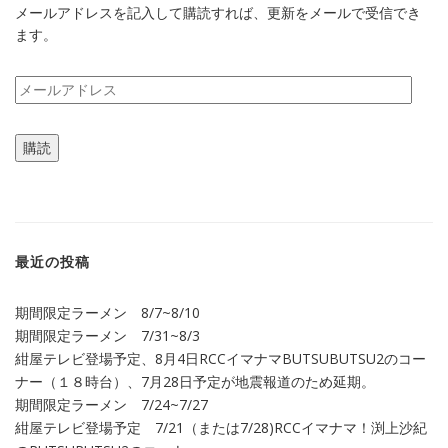
メールアドレスを記入して購読すれば、更新をメールで受信でき
ます。
メ
ー
ル
購読
ア
ド
レ
ス
最近の投稿
期間限定ラーメン 8/7~8/10
期間限定ラーメン 7/31~8/3
紺屋テレビ登場予定、8月4日RCCイマナマBUTSUBUTSU2のコー
ナー（１８時台）、7月28日予定が地震報道のため延期。
期間限定ラーメン 7/24~7/27
紺屋テレビ登場予定 7/21（または7/28)RCCイマナマ！渕上沙紀