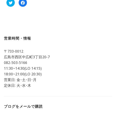
ク
Facebook
リ
で
ッ
共
ク
有
し
す
て
る
Twitter
に
で
は
共
ク
有
リ
(新
ッ
し
ク
営業時間・情報
い
し
ウ
て
ィ
く
ン
だ
〒733-0012
ド
さ
ウ
い
広島市西区中広町3丁目20-7
で
(新
開
し
082-503-5166
き
い
ま
ウ
11:30~14:30(LO 14:15)
す)
ィ
ン
18:00~21:00(LO 20:30)
ド
営業日: 金･土･日･月
ウ
で
定休日: 火･水･木
開
き
ま
す)
ブログをメールで購読