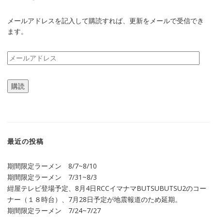
メールアドレスを記入して購読すれば、更新をメールで受信でき
ます。
メ
ー
ル
購読
ア
ド
レ
ス
最近の投稿
期間限定ラーメン 8/7~8/10
期間限定ラーメン 7/31~8/3
紺屋テレビ登場予定、8月4日RCCイマナマBUTSUBUTSU2のコー
ナー（１８時台）、7月28日予定が地震報道のため延期。
期間限定ラーメン 7/24~7/27