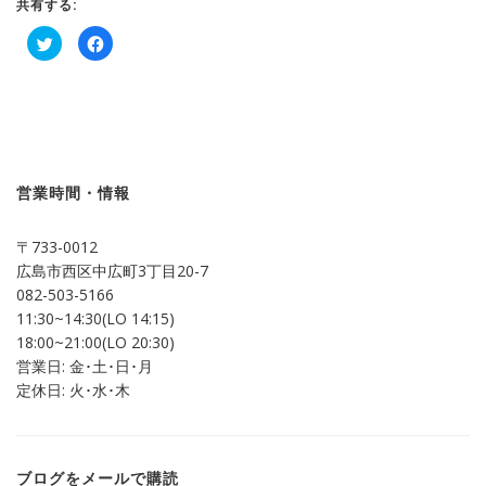
共有する:
ク
Facebook
リ
で
ッ
共
ク
有
し
す
て
る
Twitter
に
で
は
共
ク
有
リ
(新
ッ
し
ク
営業時間・情報
い
し
ウ
て
ィ
く
ン
だ
〒733-0012
ド
さ
ウ
い
広島市西区中広町3丁目20-7
で
(新
開
し
082-503-5166
き
い
ま
ウ
11:30~14:30(LO 14:15)
す)
ィ
ン
18:00~21:00(LO 20:30)
ド
営業日: 金･土･日･月
ウ
で
定休日: 火･水･木
開
き
ま
す)
ブログをメールで購読