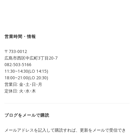
ッ
共
ク
有
し
す
て
る
Twitter
に
で
は
共
ク
有
リ
(新
ッ
し
ク
営業時間・情報
い
し
ウ
て
ィ
く
ン
だ
〒733-0012
ド
さ
ウ
い
広島市西区中広町3丁目20-7
で
(新
開
し
082-503-5166
き
い
ま
ウ
11:30~14:30(LO 14:15)
す)
ィ
ン
18:00~21:00(LO 20:30)
ド
営業日: 金･土･日･月
ウ
で
定休日: 火･水･木
開
き
ま
す)
ブログをメールで購読
メールアドレスを記入して購読すれば、更新をメールで受信でき