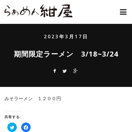
ホーム
2023年3月17日
紺屋のラーメンとは
期間限定ラーメン 3/18~3/24
紺屋の材料表
メニュー
通販
みそラーメン １２００円
お問い合わせ
アクセス
共有する:
ク
Facebook
店主コラム
リ
で