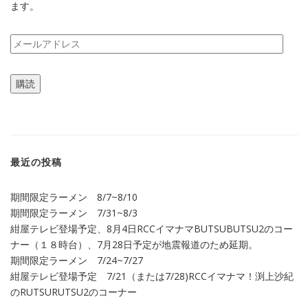
ます。
メ
ー
ル
購読
ア
ド
レ
ス
最近の投稿
期間限定ラーメン 8/7~8/10
期間限定ラーメン 7/31~8/3
紺屋テレビ登場予定、8月4日RCCイマナマBUTSUBUTSU2のコー
ナー（１８時台）、7月28日予定が地震報道のため延期。
期間限定ラーメン 7/24~7/27
紺屋テレビ登場予定 7/21（または7/28)RCCイマナマ！渕上沙紀
のRUTSURUTSU2のコーナー