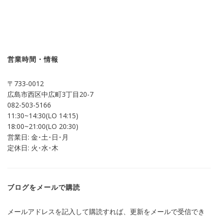
ッ
共
ク
有
し
す
て
る
Twitter
に
で
は
共
ク
有
リ
(新
ッ
し
ク
営業時間・情報
い
し
ウ
て
ィ
く
ン
だ
〒733-0012
ド
さ
ウ
い
広島市西区中広町3丁目20-7
で
(新
開
し
082-503-5166
き
い
ま
ウ
11:30~14:30(LO 14:15)
す)
ィ
ン
18:00~21:00(LO 20:30)
ド
営業日: 金･土･日･月
ウ
で
定休日: 火･水･木
開
き
ま
す)
ブログをメールで購読
メールアドレスを記入して購読すれば、更新をメールで受信でき