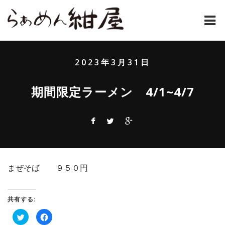
ホーム
2023年3月31日
紺屋のラーメンとは
期間限定ラーメン 4/1~4/7
紺屋の材料表
メニュー
通販
まぜそば ９５０円
お問い合わせ
アクセス
共有する:
ク
Facebook
店主コラム
リ
で