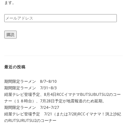
ます。
メ
ー
ル
購読
ア
ド
レ
ス
最近の投稿
期間限定ラーメン 8/7~8/10
期間限定ラーメン 7/31~8/3
紺屋テレビ登場予定、8月4日RCCイマナマBUTSUBUTSU2のコー
ナー（１８時台）、7月28日予定が地震報道のため延期。
期間限定ラーメン 7/24~7/27
紺屋テレビ登場予定 7/21（または7/28)RCCイマナマ！渕上沙紀
のRUTSURUTSU2のコーナー