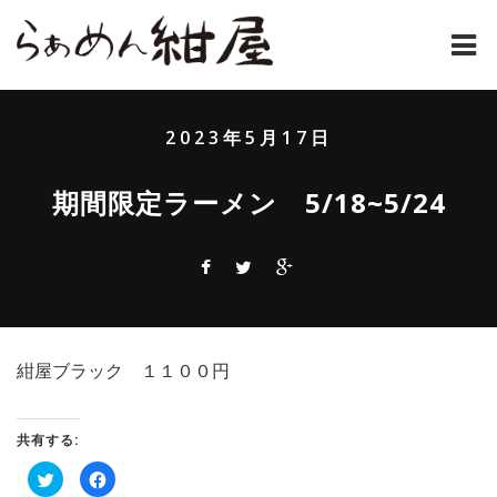
ホーム
2023年5月17日
紺屋のラーメンとは
期間限定ラーメン 5/18~5/24
紺屋の材料表
メニュー
通販
紺屋ブラック １１００円
お問い合わせ
アクセス
共有する:
ク
Facebook
店主コラム
リ
で