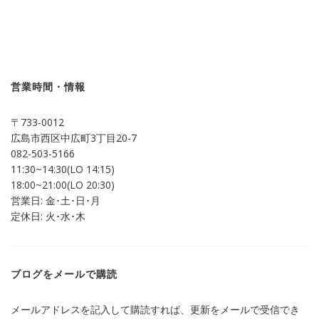
ッ
共
ク
有
し
す
て
る
Twitter
に
で
は
共
ク
有
リ
(新
ッ
し
ク
営業時間・情報
い
し
ウ
て
ィ
く
ン
だ
〒733-0012
ド
さ
ウ
い
広島市西区中広町3丁目20-7
で
(新
開
し
082-503-5166
き
い
ま
ウ
11:30~14:30(LO 14:15)
す)
ィ
ン
18:00~21:00(LO 20:30)
ド
営業日: 金･土･日･月
ウ
で
定休日: 火･水･木
開
き
ま
す)
ブログをメールで購読
メールアドレスを記入して購読すれば、更新をメールで受信でき