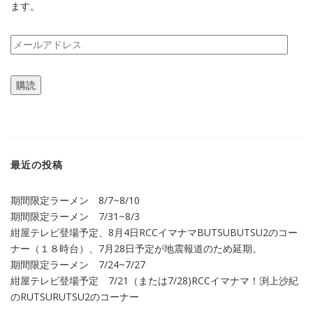
ます。
メ
ー
ル
購読
ア
ド
レ
ス
最近の投稿
期間限定ラーメン 8/7~8/10
期間限定ラーメン 7/31~8/3
紺屋テレビ登場予定、8月4日RCCイマナマBUTSUBUTSU2のコー
ナー（１８時台）、7月28日予定が地震報道のため延期。
期間限定ラーメン 7/24~7/27
紺屋テレビ登場予定 7/21（または7/28)RCCイマナマ！渕上沙紀
のRUTSURUTSU2のコーナー