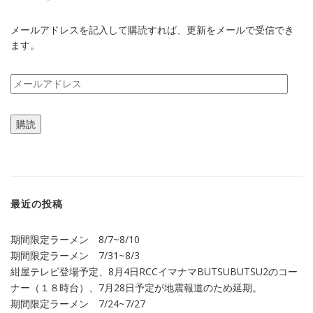
メールアドレスを記入して購読すれば、更新をメールで受信でき
ます。
メ
ー
ル
購読
ア
ド
レ
ス
最近の投稿
期間限定ラーメン 8/7~8/10
期間限定ラーメン 7/31~8/3
紺屋テレビ登場予定、8月4日RCCイマナマBUTSUBUTSU2のコー
ナー（１８時台）、7月28日予定が地震報道のため延期。
期間限定ラーメン 7/24~7/27