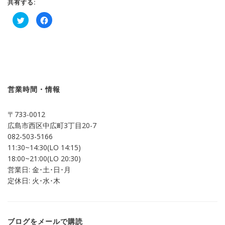
共有する:
ク
Facebook
リ
で
ッ
共
ク
有
し
す
て
る
Twitter
に
で
は
共
ク
有
リ
(新
ッ
し
ク
営業時間・情報
い
し
ウ
て
ィ
く
ン
だ
〒733-0012
ド
さ
ウ
い
広島市西区中広町3丁目20-7
で
(新
開
し
082-503-5166
き
い
ま
ウ
11:30~14:30(LO 14:15)
す)
ィ
ン
18:00~21:00(LO 20:30)
ド
営業日: 金･土･日･月
ウ
で
定休日: 火･水･木
開
き
ま
す)
ブログをメールで購読