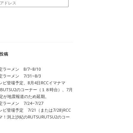
投稿
ラーメン 8/7~8/10
ラーメン 7/31~8/3
レビ登場予定、8月4日RCCイマナマ
UBUTSU2のコーナー（１８時台）、7月
予定が地震報道のため延期。
ラーメン 7/24~7/27
ビ登場予定 7/21（または7/28)RCC
！渕上沙紀のRUTSURUTSU2のコー