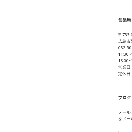
営業時
〒733-
広島市西
082-50
11:30~
18:00~
営業日:
定休日:
ブログ
メール
をメー