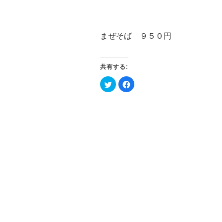
まぜそば ９５０円
共有する:
ク
Facebook
リ
で
ッ
共
ク
有
し
す
て
る
Twitter
に
で
は
共
ク
有
リ
(新
ッ
し
ク
い
し
ウ
て
ィ
く
ン
だ
ド
さ
ウ
い
で
(新
開
し
き
い
ま
ウ
す)
ィ
ン