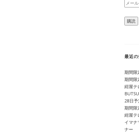
メ
ー
ル
購読
ア
ド
レ
ス
最近の
期間限定
期間限定
紺屋テ
BUTS
28日
期間限定
紺屋テレ
イマナマ
ナー