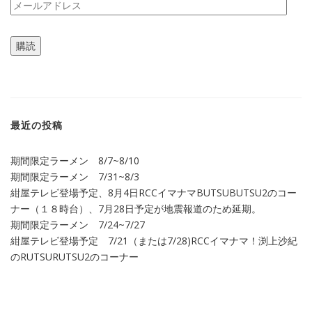
メ
ー
ル
購読
ア
ド
レ
ス
最近の投稿
期間限定ラーメン 8/7~8/10
期間限定ラーメン 7/31~8/3
紺屋テレビ登場予定、8月4日RCCイマナマBUTSUBUTSU2のコー
ナー（１８時台）、7月28日予定が地震報道のため延期。
期間限定ラーメン 7/24~7/27
紺屋テレビ登場予定 7/21（または7/28)RCCイマナマ！渕上沙紀
のRUTSURUTSU2のコーナー