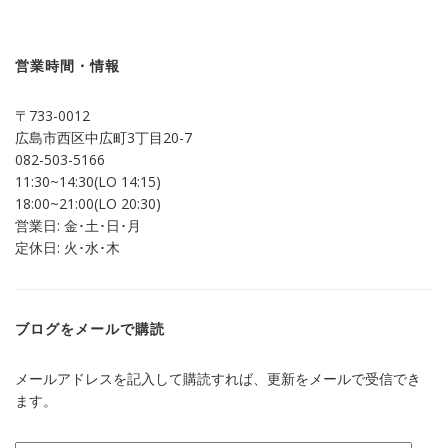
で
は
共
ク
有
リ
(新
ッ
し
ク
営業時間・情報
い
し
ウ
て
ィ
く
ン
だ
〒733-0012
ド
さ
ウ
い
広島市西区中広町3丁目20-7
で
(新
開
し
082-503-5166
き
い
ま
ウ
11:30~14:30(LO 14:15)
す)
ィ
ン
18:00~21:00(LO 20:30)
ド
営業日: 金･土･日･月
ウ
で
定休日: 火･水･木
開
き
ま
す)
ブログをメールで購読
メールアドレスを記入して購読すれば、更新をメールで受信でき
ます。