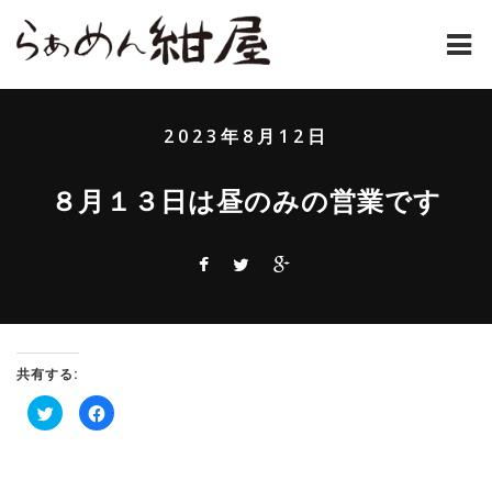
ホーム
2023年8月12日
紺屋のラーメンとは
８月１３日は昼のみの営業です
紺屋の材料表
メニュー
通販
お問い合わせ
共有する:
ク
Facebook
アクセス
リ
で
ッ
共
ク
有
し
す
店主コラム
て
る
Twitter
に