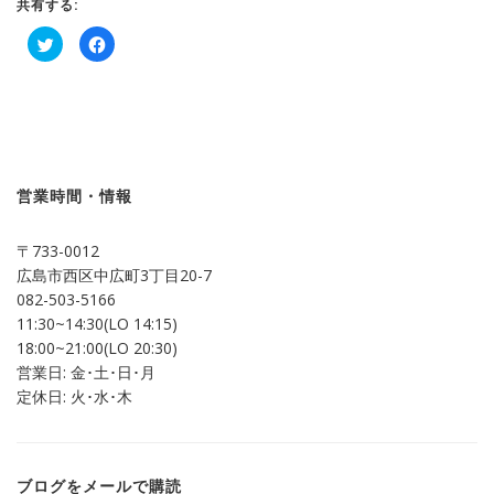
共有する:
ク
Facebook
リ
で
ッ
共
ク
有
し
す
て
る
Twitter
に
で
は
共
ク
有
リ
(新
ッ
し
ク
営業時間・情報
い
し
ウ
て
ィ
く
ン
だ
〒733-0012
ド
さ
ウ
い
広島市西区中広町3丁目20-7
で
(新
開
し
082-503-5166
き
い
ま
ウ
11:30~14:30(LO 14:15)
す)
ィ
ン
18:00~21:00(LO 20:30)
ド
営業日: 金･土･日･月
ウ
で
定休日: 火･水･木
開
き
ま
す)
ブログをメールで購読