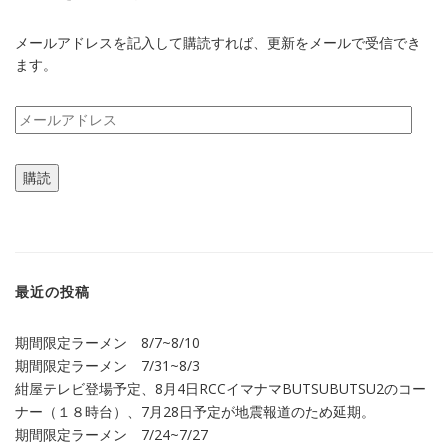
メールアドレスを記入して購読すれば、更新をメールで受信でき
ます。
メ
ー
ル
購読
ア
ド
レ
ス
最近の投稿
期間限定ラーメン 8/7~8/10
期間限定ラーメン 7/31~8/3
紺屋テレビ登場予定、8月4日RCCイマナマBUTSUBUTSU2のコー
ナー（１８時台）、7月28日予定が地震報道のため延期。
期間限定ラーメン 7/24~7/27