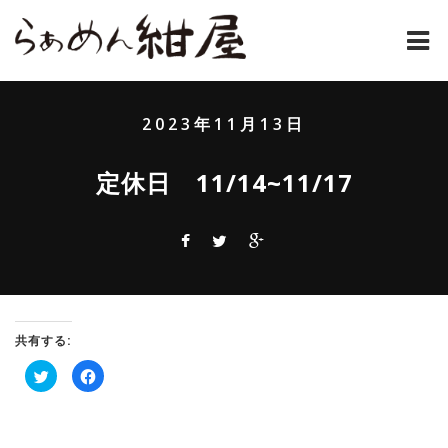
ホーム
2023年11月13日
紺屋のラーメンとは
定休日 11/14~11/17
紺屋の材料表
メニュー
通販
お問い合わせ
共有する:
ク
Facebook
アクセス
リ
で
ッ
共
ク
有
し
す
店主コラム
て
る
Twitter
に