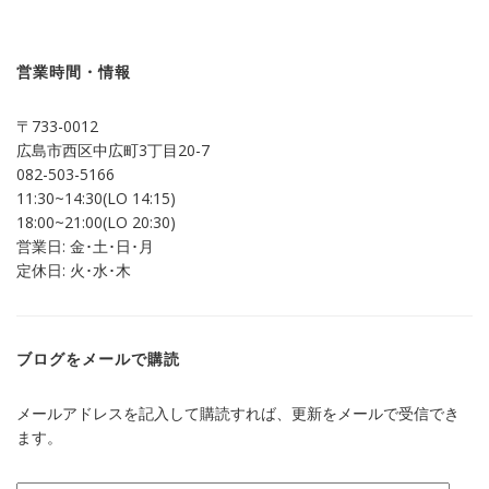
で
は
共
ク
有
リ
(新
ッ
し
ク
営業時間・情報
い
し
ウ
て
ィ
く
ン
だ
〒733-0012
ド
さ
ウ
い
広島市西区中広町3丁目20-7
で
(新
開
し
082-503-5166
き
い
ま
ウ
11:30~14:30(LO 14:15)
す)
ィ
ン
18:00~21:00(LO 20:30)
ド
営業日: 金･土･日･月
ウ
で
定休日: 火･水･木
開
き
ま
す)
ブログをメールで購読
メールアドレスを記入して購読すれば、更新をメールで受信でき
ます。