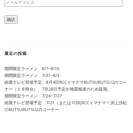
メ
ー
ル
購読
ア
ド
レ
ス
最近の投稿
期間限定ラーメン 8/7~8/10
期間限定ラーメン 7/31~8/3
紺屋テレビ登場予定、8月4日RCCイマナマBUTSUBUTSU2のコー
ナー（１８時台）、7月28日予定が地震報道のため延期。
期間限定ラーメン 7/24~7/27
紺屋テレビ登場予定 7/21（または7/28)RCCイマナマ！渕上沙紀
のRUTSURUTSU2のコーナー