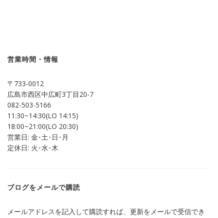
ッ
共
ク
有
し
す
て
る
Twitter
に
で
は
共
ク
有
リ
(新
ッ
し
ク
営業時間・情報
い
し
ウ
て
ィ
く
ン
だ
〒733-0012
ド
さ
ウ
い
広島市西区中広町3丁目20-7
で
(新
開
し
082-503-5166
き
い
ま
ウ
11:30~14:30(LO 14:15)
す)
ィ
ン
18:00~21:00(LO 20:30)
ド
営業日: 金･土･日･月
ウ
で
定休日: 火･水･木
開
き
ま
す)
ブログをメールで購読
メールアドレスを記入して購読すれば、更新をメールで受信でき