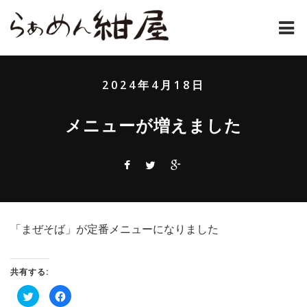
ホーム
2024年4月18日
紺屋のラーメンとは
メニューが増えました
紺屋の材料表
メニュー
通販
「まぜそば」が定番メニューになりました
お問い合わせ
アクセス
共有する:
ク
Facebook
店主コラム
リ
で