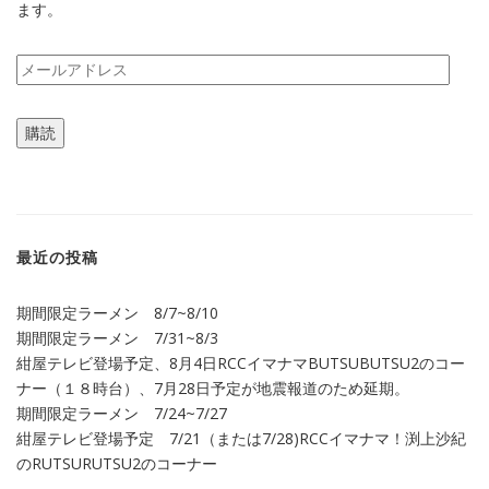
ます。
メ
ー
ル
購読
ア
ド
レ
ス
最近の投稿
期間限定ラーメン 8/7~8/10
期間限定ラーメン 7/31~8/3
紺屋テレビ登場予定、8月4日RCCイマナマBUTSUBUTSU2のコー
ナー（１８時台）、7月28日予定が地震報道のため延期。
期間限定ラーメン 7/24~7/27
紺屋テレビ登場予定 7/21（または7/28)RCCイマナマ！渕上沙紀
のRUTSURUTSU2のコーナー