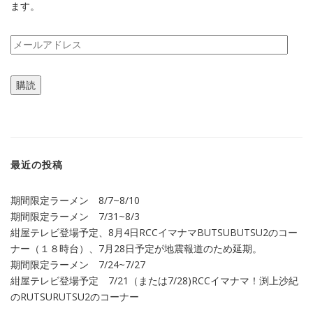
ます。
メ
ー
ル
購読
ア
ド
レ
ス
最近の投稿
期間限定ラーメン 8/7~8/10
期間限定ラーメン 7/31~8/3
紺屋テレビ登場予定、8月4日RCCイマナマBUTSUBUTSU2のコー
ナー（１８時台）、7月28日予定が地震報道のため延期。
期間限定ラーメン 7/24~7/27
紺屋テレビ登場予定 7/21（または7/28)RCCイマナマ！渕上沙紀
のRUTSURUTSU2のコーナー