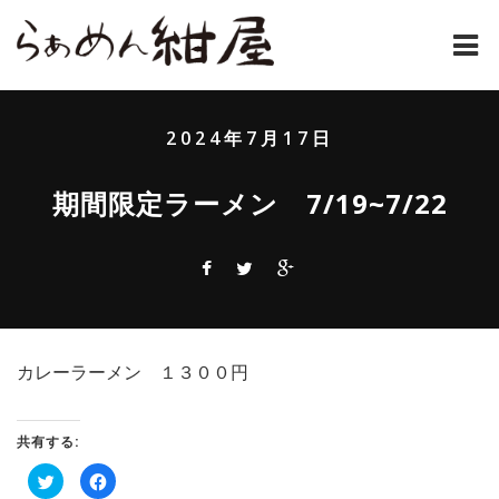
ホーム
2024年7月17日
紺屋のラーメンとは
期間限定ラーメン 7/19~7/22
紺屋の材料表
メニュー
通販
カレーラーメン １３００円
お問い合わせ
アクセス
共有する:
ク
Facebook
店主コラム
リ
で