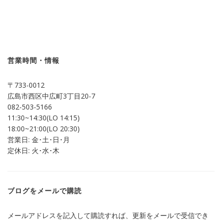
ッ
共
ク
有
し
す
て
る
Twitter
に
で
は
共
ク
有
リ
(新
ッ
し
ク
営業時間・情報
い
し
ウ
て
ィ
く
ン
だ
〒733-0012
ド
さ
ウ
い
広島市西区中広町3丁目20-7
で
(新
開
し
082-503-5166
き
い
ま
ウ
11:30~14:30(LO 14:15)
す)
ィ
ン
18:00~21:00(LO 20:30)
ド
営業日: 金･土･日･月
ウ
で
定休日: 火･水･木
開
き
ま
す)
ブログをメールで購読
メールアドレスを記入して購読すれば、更新をメールで受信でき