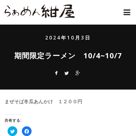
ホーム
2024年10月3日
紺屋のラーメンとは
期間限定ラーメン 10/4~10/7
紺屋の材料表
メニュー
通販
まぜそば冬瓜あんかけ １２００円
お問い合わせ
アクセス
共有する:
ク
Facebook
店主コラム
リ
で