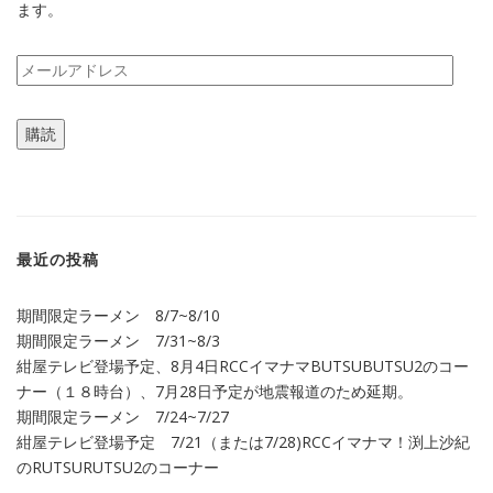
ます。
メ
ー
ル
購読
ア
ド
レ
ス
最近の投稿
期間限定ラーメン 8/7~8/10
期間限定ラーメン 7/31~8/3
紺屋テレビ登場予定、8月4日RCCイマナマBUTSUBUTSU2のコー
ナー（１８時台）、7月28日予定が地震報道のため延期。
期間限定ラーメン 7/24~7/27
紺屋テレビ登場予定 7/21（または7/28)RCCイマナマ！渕上沙紀
のRUTSURUTSU2のコーナー