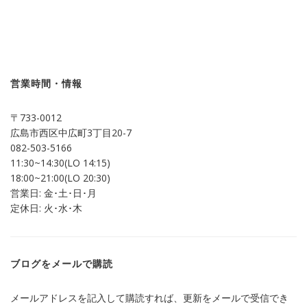
ッ
共
ク
有
し
す
て
る
Twitter
に
で
は
共
ク
有
リ
(新
ッ
し
ク
営業時間・情報
い
し
ウ
て
ィ
く
ン
だ
〒733-0012
ド
さ
ウ
い
広島市西区中広町3丁目20-7
で
(新
開
し
082-503-5166
き
い
ま
ウ
11:30~14:30(LO 14:15)
す)
ィ
ン
18:00~21:00(LO 20:30)
ド
営業日: 金･土･日･月
ウ
で
定休日: 火･水･木
開
き
ま
す)
ブログをメールで購読
メールアドレスを記入して購読すれば、更新をメールで受信でき