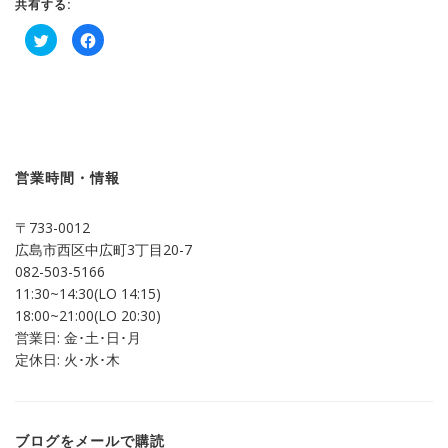
共有する:
ク
Facebook
リ
で
ッ
共
ク
有
し
す
て
る
Twitter
に
で
は
共
ク
有
リ
(新
ッ
し
ク
営業時間・情報
い
し
ウ
て
ィ
く
ン
だ
〒733-0012
ド
さ
ウ
い
広島市西区中広町3丁目20-7
で
(新
開
し
082-503-5166
き
い
ま
ウ
11:30~14:30(LO 14:15)
す)
ィ
ン
18:00~21:00(LO 20:30)
ド
営業日: 金･土･日･月
ウ
で
定休日: 火･水･木
開
き
ま
す)
ブログをメールで購読