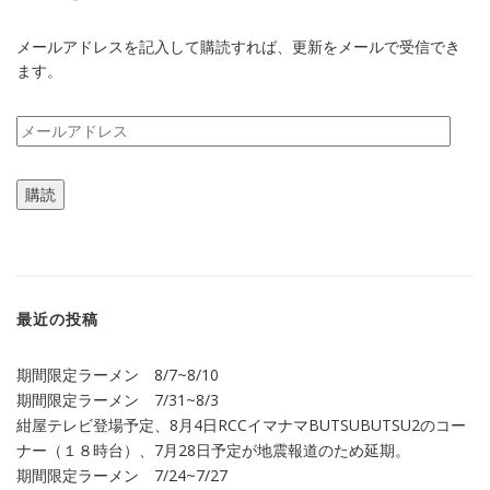
メールアドレスを記入して購読すれば、更新をメールで受信でき
ます。
メ
ー
ル
購読
ア
ド
レ
ス
最近の投稿
期間限定ラーメン 8/7~8/10
期間限定ラーメン 7/31~8/3
紺屋テレビ登場予定、8月4日RCCイマナマBUTSUBUTSU2のコー
ナー（１８時台）、7月28日予定が地震報道のため延期。
期間限定ラーメン 7/24~7/27